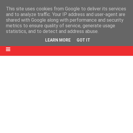
This site uses cookies from Google to deliver its services
and to analyze traffic. Your IP address and user-agent are
shared with Google along with performance and security
metrics to ensure quality of service, generate usage
statistics, and to detect and address abuse.
LEARN MORE
GOT IT