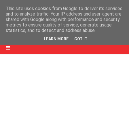
This site uses cookies from Google to deliver its services
and to analyze traffic. Your IP address and user-agent are
shared with Google along with performance and security
metrics to ensure quality of service, generate usage
statistics, and to detect and address abuse.
LEARN MORE
GOT IT