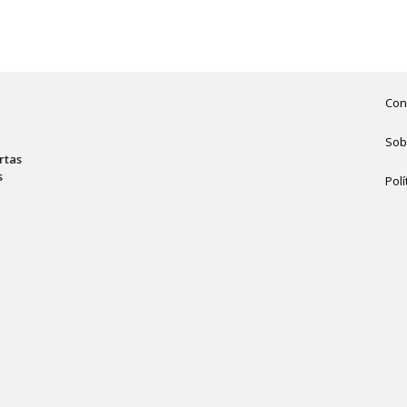
Con
Sob
rtas
s
Polí
,