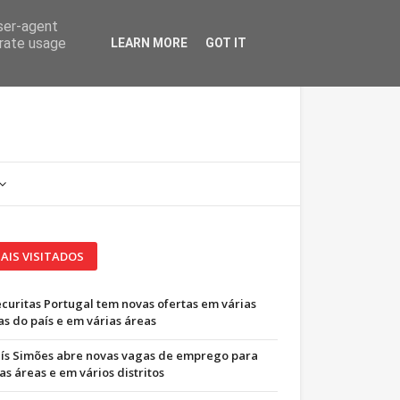
user-agent
erate usage
LEARN MORE
GOT IT
AIS VISITADOS
ecuritas Portugal tem novas ofertas em várias
as do país e em várias áreas
uís Simões abre novas vagas de emprego para
as áreas e em vários distritos