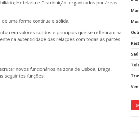
obiliário; Hotelaria e Distribuição, organizados por áreas
Mar
de uma forma contínua e sólida.
Mod
tou em valores sólidos e princípios que se refletiram na
Out
nte na autenticidade das relações com todas as partes
Res
Saú
Tel
crutar novos funcionários na zona de Lisboa, Braga,
as seguintes funções:
Tras
Vend
S