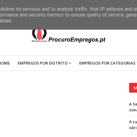
eliver its services and to analyze traffic. Your IP address and 
ormance and security metrics to ensure quality of service, gen
abuse.
HOME
EMPREGOS POR DISTRITO
EMPREGOS POR CATEGORIAS
M
A S
zon
A L
vári