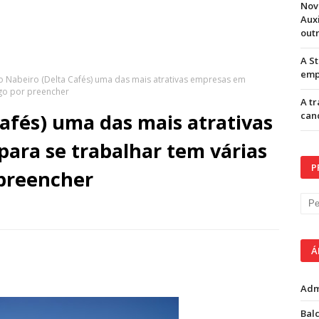
Nov
Aux
out
A S
emp
 Nabeiro (Delta Cafés) uma das mais atrativas empresas em
ego por preencher
A t
afés) uma das mais atrativas
can
ara se trabalhar tem várias
P
preencher
Á
Adm
Balc