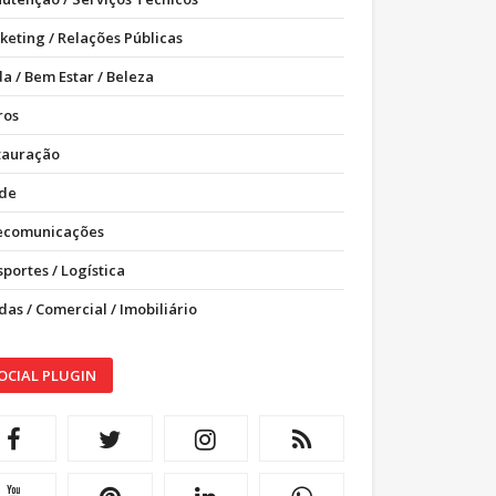
keting / Relações Públicas
a / Bem Estar / Beleza
ros
tauração
de
ecomunicações
portes / Logística
as / Comercial / Imobiliário
OCIAL PLUGIN