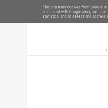
Home
Sobre Nós
Contacto
This site uses cookies from Google to d
are shared with Google along with perf
statistics, and to detect and address 