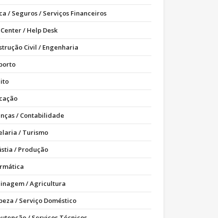
ca / Seguros / Serviços Financeiros
 Center / Help Desk
strução Civil / Engenharia
porto
ito
cação
anças / Contabilidade
elaria / Turismo
ústia / Produção
ormática
dinagem / Agricultura
peza / Serviço Doméstico
utenção / Serviços Técnicos