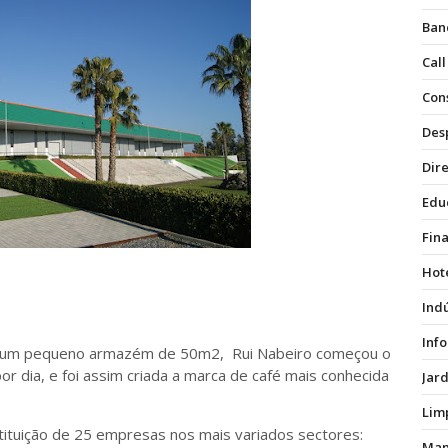
Ban
Call
Con
Des
Dire
Edu
Fin
Hot
Ind
Inf
de um pequeno armazém de 50m2, Rui Nabeiro começou o
or dia, e foi assim criada a marca de café mais conhecida
Jar
Lim
stituição de 25 empresas nos mais variados sectores:
Man