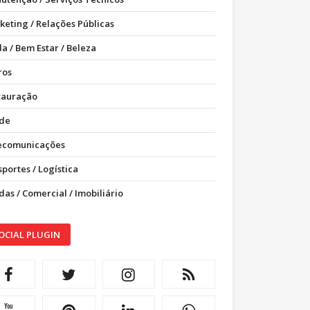
keting / Relações Públicas
a / Bem Estar / Beleza
ros
tauração
de
ecomunicações
portes / Logística
as / Comercial / Imobiliário
OCIAL PLUGIN