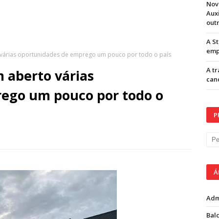
Nov
Aux
out
A S
emp
 várias oportunidades de emprego um pouco por todo o país
A t
 aberto várias
can
ego um pouco por todo o
P
Á
Adm
Balc