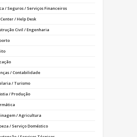
ca / Seguros / Serviços Financeiros
 Center / Help Desk
strução Civil / Engenharia
porto
ito
cação
anças / Contabilidade
elaria / Turismo
ústia / Produção
ormática
dinagem / Agricultura
peza / Serviço Doméstico
utenção / Serviços Técnicos