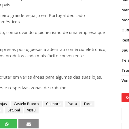
 país.
Mar
imeiro grande espaço em Portugal dedicado
Mod
domésticos.
Out
ado, comprovando o pioneirismo de uma empresa que
Res
mpresas portuguesas a aderir ao comércio eletrónico,
Saú
s produtos ainda mais fácil e conveniente.
Tel
Tras
crutar em várias áreas para algumas das suas lojas.
Vend
s e respetivas zonas de trabalho.
S
ojas
Castelo Branco
Coimbra
Évora
Faro
m
Setúbal
Viseu