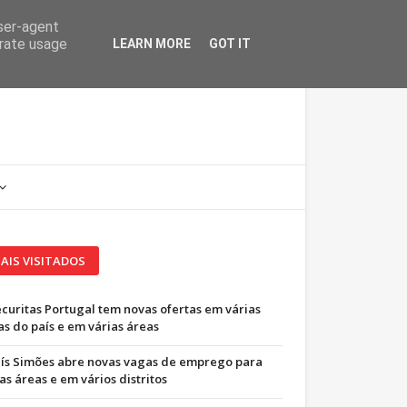
user-agent
erate usage
LEARN MORE
GOT IT
AIS VISITADOS
ecuritas Portugal tem novas ofertas em várias
as do país e em várias áreas
uís Simões abre novas vagas de emprego para
as áreas e em vários distritos