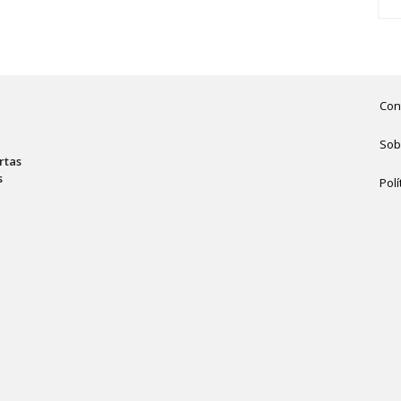
Con
Sob
rtas
s
Polí
,