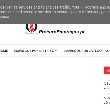
eliver its services and to analyze traffic. Your IP address and 
ormance and security metrics to ensure quality of service, gen
abuse.
HOME
EMPREGOS POR DISTRITO
EMPREGOS POR CATEGORIAS
M
A S
zon
A L
vári