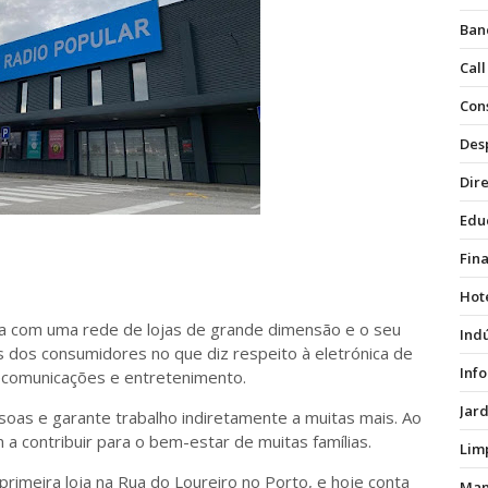
Ban
Call
Con
Des
Dire
Edu
Fin
Hot
na com uma rede de lojas de grande dimensão e o seu
Ind
s dos consumidores no que diz respeito à eletrónica de
Inf
lecomunicações e entretenimento.
Jar
soas e garante trabalho indiretamente a muitas mais. Ao
a contribuir para o bem-estar de muitas famílias.
Lim
primeira loja na Rua do Loureiro no Porto, e hoje conta
Man