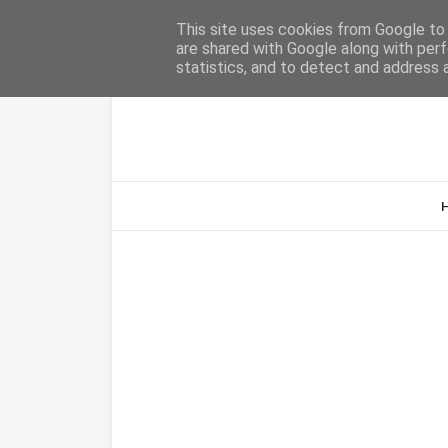
Home
Sobre Nós
Contacto
This site uses cookies from Google to d
are shared with Google along with perf
statistics, and to detect and address 