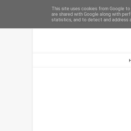
Home
Sobre Nós
Contacto
This site uses cookies from Google to d
are shared with Google along with perf
statistics, and to detect and address 