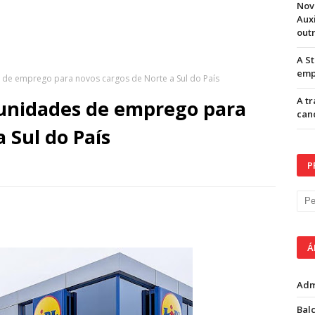
Nov
Aux
out
A S
emp
 de emprego para novos cargos de Norte a Sul do País
A t
tunidades de emprego para
can
 Sul do País
P
Á
Adm
Balc