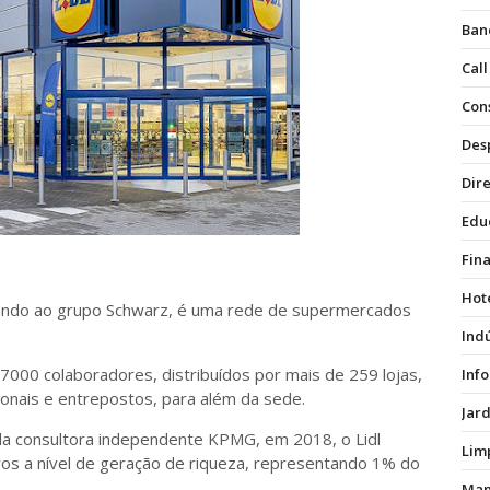
Ban
Call
Con
Des
Dire
Edu
Fin
Hot
ncendo ao grupo Schwarz, é uma rede de supermercados
Ind
7000 colaboradores, distribuídos por mais de 259 lojas,
Inf
gionais e entrepostos, para além da sede.
Jar
a consultora independente KPMG, em 2018, o Lidl
Lim
ros a nível de geração de riqueza, representando 1% do
Man