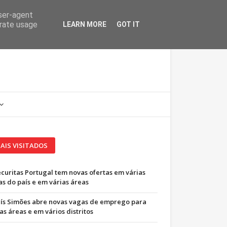
user-agent
erate usage
LEARN MORE
GOT IT
AIS VISITADOS
ecuritas Portugal tem novas ofertas em várias
as do país e em várias áreas
uís Simões abre novas vagas de emprego para
as áreas e em vários distritos