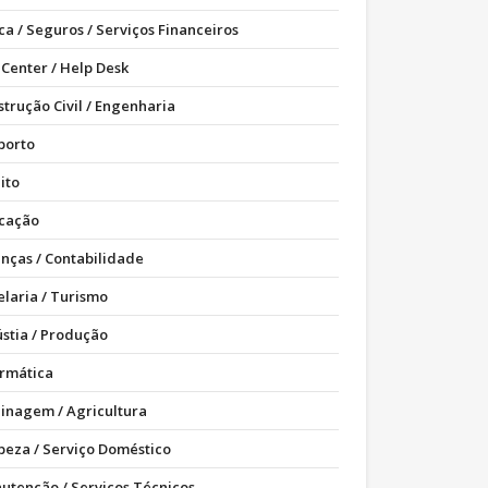
ca / Seguros / Serviços Financeiros
 Center / Help Desk
strução Civil / Engenharia
porto
ito
cação
anças / Contabilidade
elaria / Turismo
ústia / Produção
ormática
dinagem / Agricultura
peza / Serviço Doméstico
utenção / Serviços Técnicos