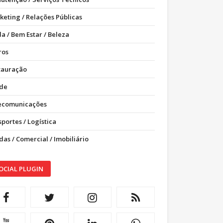
keting / Relações Públicas
a / Bem Estar / Beleza
ros
tauração
de
ecomunicações
portes / Logística
as / Comercial / Imobiliário
OCIAL PLUGIN