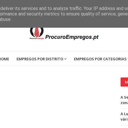
eliver its services and to analyze traffic. Your IP address and 
ormance and security metrics to ensure quality of service, gen
abuse.
HOME
EMPREGOS POR DISTRITO
EMPREGOS POR CATEGORIAS
M
A S
zon
A L
vári