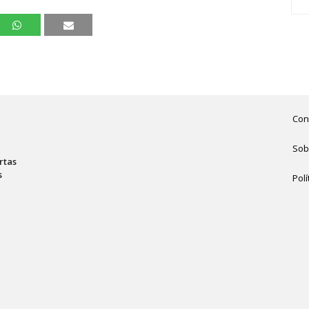
Con
Sob
rtas
s
Polí
,