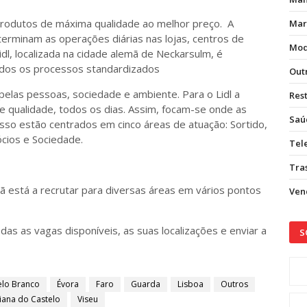
rodutos de máxima qualidade ao melhor preço. A
Mar
terminam as operações diárias nas lojas, centros de
Mod
Lidl, localizada na cidade alemã de Neckarsulm, é
odos os processos standardizados
Out
elas pessoas, sociedade e ambiente. Para o Lidl a
Res
e qualidade, todos os dias. Assim, focam-se onde as
Saú
isso estão centrados em cinco áreas de atuação: Sortido,
cios e Sociedade.
Tel
Tras
 está a recrutar para diversas áreas em vários pontos
Vend
das as vagas disponíveis, as suas localizações e enviar a
S
elo Branco
Évora
Faro
Guarda
Lisboa
Outros
iana do Castelo
Viseu