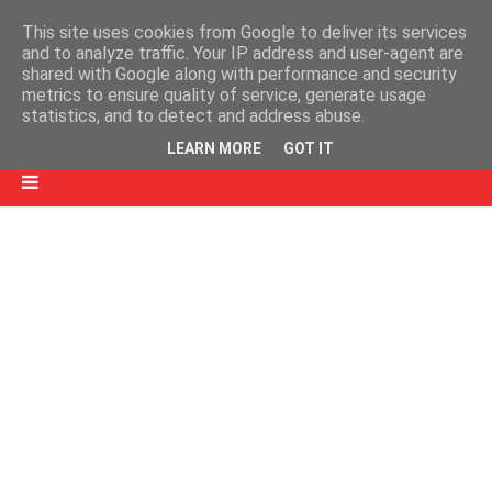
This site uses cookies from Google to deliver its services
and to analyze traffic. Your IP address and user-agent are
shared with Google along with performance and security
metrics to ensure quality of service, generate usage
statistics, and to detect and address abuse.
LEARN MORE
GOT IT