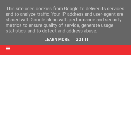
This site uses cookies from Google to deliver its services
and to analyze traffic. Your IP address and user-agent are
shared with Google along with performance and security
metrics to ensure quality of service, generate usage
statistics, and to detect and address abuse.
LEARN MORE
GOT IT