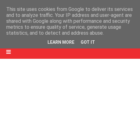
This site uses cookies from Google to deliver its services
and to analyze traffic. Your IP address and user-agent are
shared with Google along with performance and security
metrics to ensure quality of service, generate usage
statistics, and to detect and address abuse.
LEARN MORE
GOT IT