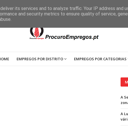
eliver its services and to analyze traffic. Your IP address and 
ormance and security metrics to ensure quality of service, gen
abuse.
HOME
EMPREGOS POR DISTRITO
EMPREGOS POR CATEGORIAS
M
A S
zon
A L
vári