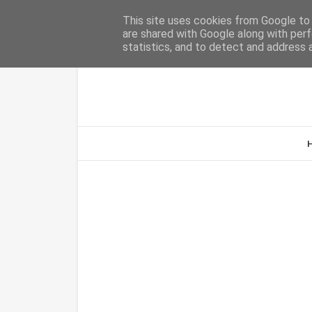
Home
Sobre Nós
Contacto
This site uses cookies from Google to d
are shared with Google along with perf
statistics, and to detect and address 