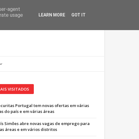
user-agent
erate usage
LEARN MORE
GOT IT
AIS VISITADOS
ecuritas Portugal tem novas ofertas em várias
as do país e em várias áreas
uís Simões abre novas vagas de emprego para
as áreas e em vários distritos