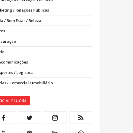
keting / Relações Públicas
a / Bem Estar / Beleza
ros
tauração
de
ecomunicações
portes / Logística
as / Comercial / Imobiliário
OCIAL PLUGIN