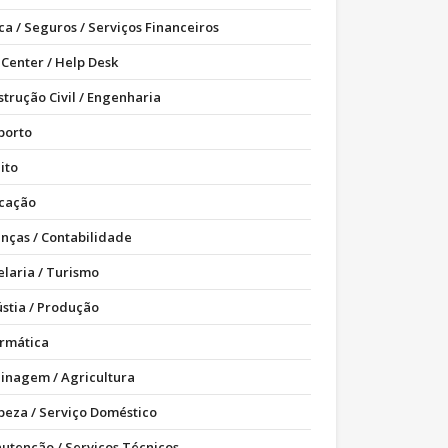
ca / Seguros / Serviços Financeiros
 Center / Help Desk
strução Civil / Engenharia
porto
ito
cação
anças / Contabilidade
elaria / Turismo
ústia / Produção
ormática
dinagem / Agricultura
peza / Serviço Doméstico
utenção / Serviços Técnicos