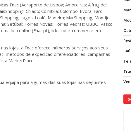
icas Fnac (Aeroporto de Lisboa; Amoreiras; Alfragide;
Mar
aisShopping; Chiado; Coimbra; Colombo; Évora; Faro;
Shopping; Lagos; Loulé; Madeira; MarShopping; Montijo;
Mod
rina; Setúbal; Torres Novas; Torres Vedras; UBBO; Vasco
 e uma loja online (Fnac.pt), líder no e-commerce em
Out
Res
 nas lojas, a Fnac oferece inúmeros serviços aos seus
Saú
 Fnac, métodos de expedição diferenciadores, campanhas
ferta MarketPlace.
Tel
Tras
Vend
sua equipa para algumas das suas lojas nas seguintes
S