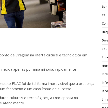
Ban
Call
Con
Des
Dire
Edu
ponto de viragem na oferta cultural e tecnológica em
Fin
Hot
nhecida apenas por uma minoria, rapidamente
Ind
Inf
nceito FNAC foi de tal forma imprevisível que a presença
e um fenómeno e um caso ímpar de sucesso.
Jar
utos culturais e tecnológicos, a Fnac aposta na
Lim
de atendimento.
Man