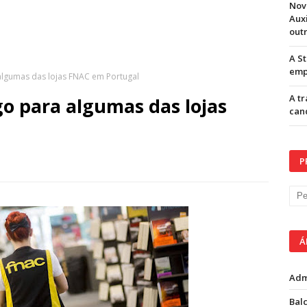
Nov
Aux
out
A S
emp
lgumas das lojas FNAC em Portugal
A t
o para algumas das lojas
can
P
Á
Adm
Balc