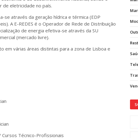
 de eletricidade no país.
Mar
a-se através da geração hídrica e térmica (EDP
Mod
eis). A E-REDES é o Operador de Rede de Distribuição
rcialização de energia efetiva-se através da SU
Out
ercial (mercado livre).
Res
 em várias áreas distintas para a zona de Lisboa e
Saú
Tel
Tras
Vend
cian
S
cian
/ Cursos Técnico-Profissionais