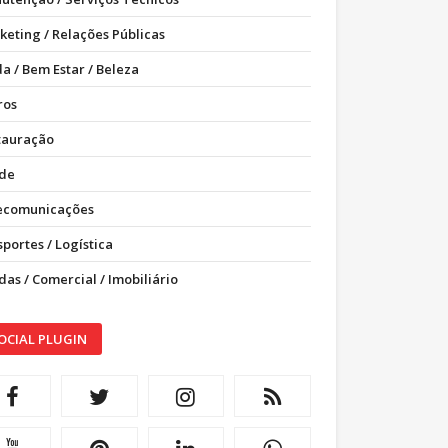
keting / Relações Públicas
a / Bem Estar / Beleza
ros
tauração
de
ecomunicações
portes / Logística
as / Comercial / Imobiliário
OCIAL PLUGIN