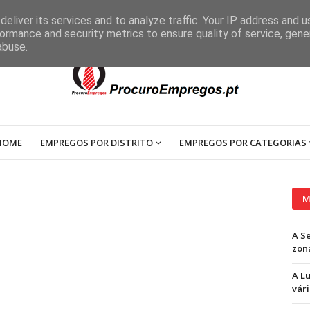
eliver its services and to analyze traffic. Your IP address and 
ormance and security metrics to ensure quality of service, gen
abuse.
HOME
EMPREGOS POR DISTRITO
EMPREGOS POR CATEGORIAS
M
A S
zon
A L
vári