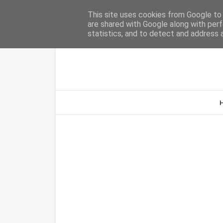
Home
Sobre Nós
Contacto
This site uses cookies from Google to d
are shared with Google along with perf
statistics, and to detect and address 