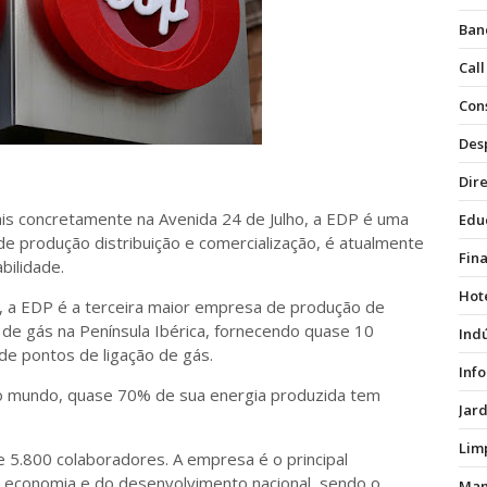
Ban
Call
Con
Des
Dire
s concretamente na Avenida 24 de Julho, a EDP é uma
Edu
de produção distribuição e comercialização, é atualmente
Fin
bilidade.
Hot
, a EDP é a terceira maior empresa de produção de
 de gás na Península Ibérica, fornecendo quase 10
Ind
 de pontos de ligação de gás.
Inf
o mundo, quase 70% de sua energia produzida tem
Jar
Lim
5.800 colaboradores. A empresa é o principal
 economia e do desenvolvimento nacional, sendo o
Man