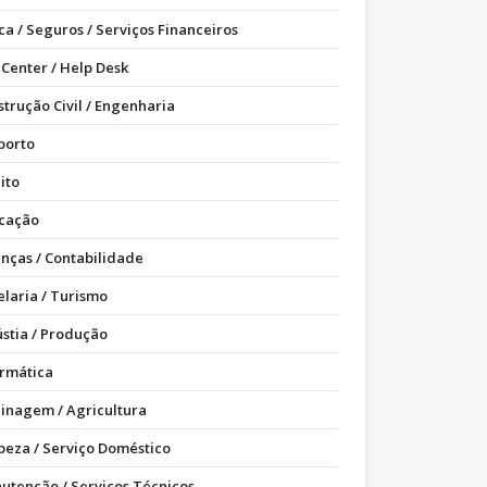
ca / Seguros / Serviços Financeiros
 Center / Help Desk
strução Civil / Engenharia
porto
ito
cação
anças / Contabilidade
elaria / Turismo
ústia / Produção
ormática
dinagem / Agricultura
peza / Serviço Doméstico
utenção / Serviços Técnicos