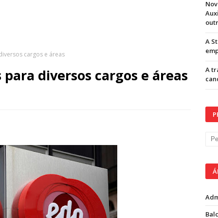
Nov
Aux
out
A S
emp
diversos cargos e áreas
A t
 para diversos cargos e áreas
can
P
Á
Adm
Balc