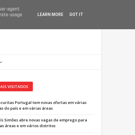
user-agent
erate usage
LEARN MORE
GOT IT
AIS VISITADOS
ecuritas Portugal tem novas ofertas em várias
as do país e em várias áreas
uís Simões abre novas vagas de emprego para
as áreas e em vários distritos