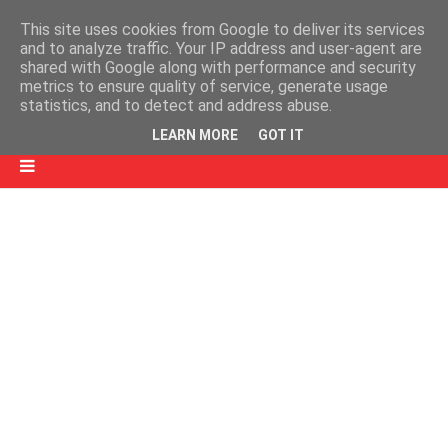
This site uses cookies from Google to deliver its services
and to analyze traffic. Your IP address and user-agent are
shared with Google along with performance and security
metrics to ensure quality of service, generate usage
statistics, and to detect and address abuse.
LEARN MORE
GOT IT