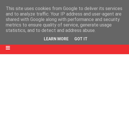
This site uses cookies from Google to deliver its services
and to analyze traffic. Your IP address and user-agent are
shared with Google along with performance and security
metrics to ensure quality of service, generate usage
statistics, and to detect and address abuse.
LEARN MORE
GOT IT