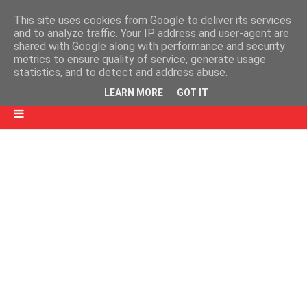
This site uses cookies from Google to deliver its services
and to analyze traffic. Your IP address and user-agent are
shared with Google along with performance and security
metrics to ensure quality of service, generate usage
statistics, and to detect and address abuse.
LEARN MORE
GOT IT