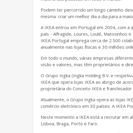
Podem ter percorrido um longo caminho desd
mesma: criar um melhor dia a dia para a mai
A IKEA entrou em Portugal em 2004, com a abe
país - Alfragide, Loures, Loulé, Matosinhos e
IKEA Portugal emprega cerca de 2.500 colabo
anualmente nas lojas físicas e 30 milhões onli
Em todo o mundo, várias empresas diferent
visão e valores, mas têm proprietários e dir
O Grupo Ingka (Ingka Holding B.V. e respeti
IKEA que opera lojas IKEA ao abrigo de acor
proprietária do Conceito IKEA e franchisado
Atualmente, o Grupo Ingka opera as lojas IKE
comércio eletrónico em 30 países. A IKEA Po
Neste momento a IKEA está a recrutar em al
Lisboa, Braga, Porto e Faro.