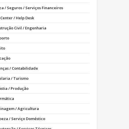
ca / Seguros / Serviços Financeiros
 Center / Help Desk
strução Civil / Engenharia
porto
ito
cação
anças / Contabilidade
elaria / Turismo
ústia / Produção
ormática
dinagem / Agricultura
peza / Serviço Doméstico
utenção / Serviços Técnicos