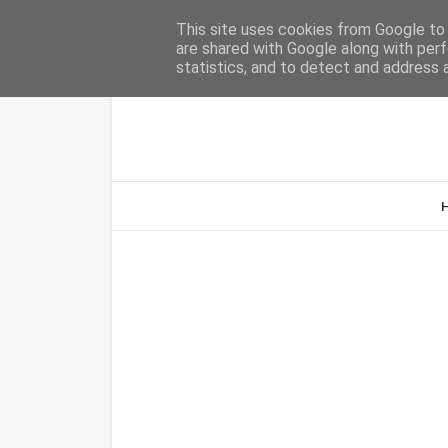
Home
Sobre Nós
Contacto
This site uses cookies from Google to d
are shared with Google along with perf
statistics, and to detect and address 