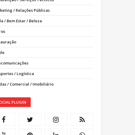
keting / Relações Públicas
a / Bem Estar / Beleza
ros
tauração
de
ecomunicações
portes / Logística
as / Comercial / Imobiliário
OCIAL PLUGIN