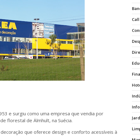
Ban
Call
Con
Des
Dire
Edu
Fin
Hot
Ind
Inf
1953 e surgiu como uma empresa que vendia por
Jar
de florestal de Älmhult, na Suécia.
Lim
decoração que oferece design e conforto acessíveis à
Man