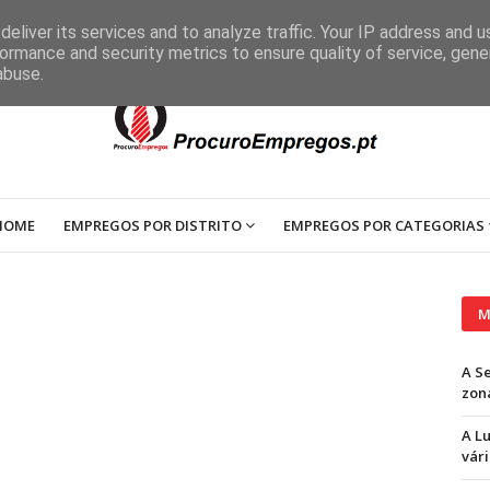
eliver its services and to analyze traffic. Your IP address and 
ormance and security metrics to ensure quality of service, gen
abuse.
HOME
EMPREGOS POR DISTRITO
EMPREGOS POR CATEGORIAS
M
A S
zon
A L
vári