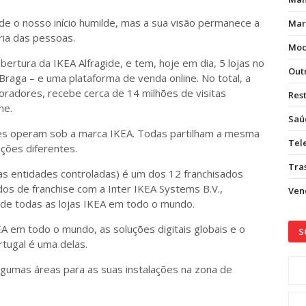
e o nosso início humilde, mas a sua visão permanece a
Mar
oria das pessoas.
Mod
rtura da IKEA Alfragide, e tem, hoje em dia, 5 lojas no
Out
 Braga – e uma plataforma de venda online. No total, a
radores, recebe cerca de 14 milhões de visitas
Res
ne.
Saú
es operam sob a marca IKEA. Todas partilham a mesma
Tel
eções diferentes.
Tras
vas entidades controladas) é um dos 12 franchisados
dos de franchise com a Inter IKEA Systems B.V.,
Vend
r de todas as lojas IKEA em todo o mundo.
A em todo o mundo, as soluções digitais globais e o
S
rtugal é uma delas.
gumas áreas para as suas instalações na zona de