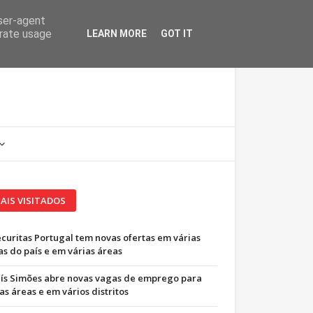
user-agent
erate usage
LEARN MORE
GOT IT
AIS VISITADOS
ecuritas Portugal tem novas ofertas em várias
as do país e em várias áreas
uís Simões abre novas vagas de emprego para
as áreas e em vários distritos