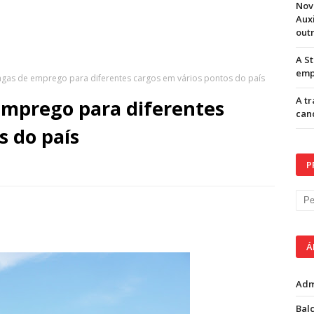
Nov
Aux
out
A S
emp
agas de emprego para diferentes cargos em vários pontos do país
A t
emprego para diferentes
can
s do país
P
Á
Adm
Balc