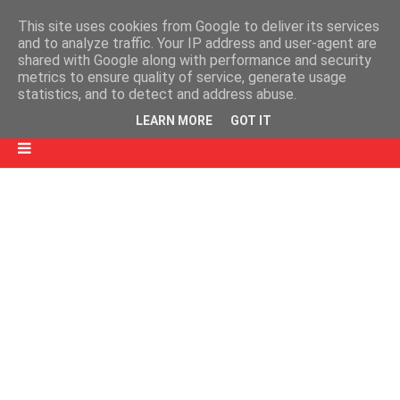
This site uses cookies from Google to deliver its services
and to analyze traffic. Your IP address and user-agent are
shared with Google along with performance and security
metrics to ensure quality of service, generate usage
statistics, and to detect and address abuse.
LEARN MORE
GOT IT