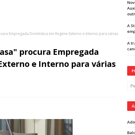
Nov
Aux
out
A S
emp
cura Empregada Doméstica em Regime Externo e Interno para várias
A t
Casa" procura Empregada
can
xterno e Interno para várias
P
Á
Adm
Balc