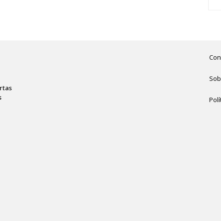
Con
Sob
rtas
s
Polí
,