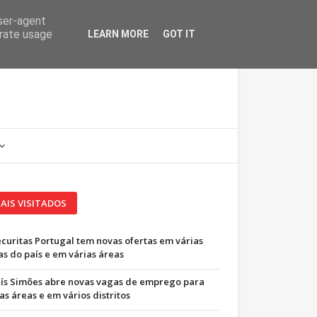
user-agent
erate usage
LEARN MORE
GOT IT
AIS VISITADOS
ecuritas Portugal tem novas ofertas em várias
as do país e em várias áreas
uís Simões abre novas vagas de emprego para
as áreas e em vários distritos