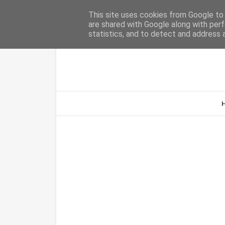
Home
Sobre Nós
Contacto
This site uses cookies from Google to d
are shared with Google along with perf
statistics, and to detect and address 