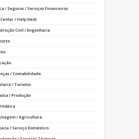
ca / Seguros / Serviços Financeiros
 Center / Help Desk
strução Civil / Engenharia
porto
ito
cação
anças / Contabilidade
elaria / Turismo
ústia / Produção
ormática
dinagem / Agricultura
peza / Serviço Doméstico
utenção / Serviços Técnicos