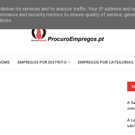
eliver its services and to analyze traffic. Your IP address and 
ormance and security metrics to ensure quality of service, gen
abuse.
HOME
EMPREGOS POR DISTRITO
EMPREGOS POR CATEGORIAS
M
A S
zon
A L
vári