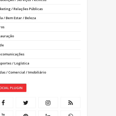
keting / Relações Públicas
a / Bem Estar / Beleza
ros
tauração
de
ecomunicações
portes / Logística
as / Comercial / Imobiliário
OCIAL PLUGIN