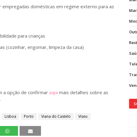
ar empregadas domésticas em regime externo para as
Mar
Mod
Out
ibilidade para crianças
Res
as (cozinhar, engomar, limpeza da casa)
Saú
Tel
Tras
Vend
m a opção de confirmar
aqui
mais detalhes sobre as
.
S
Lisboa
Porto
Viana do Castelo
Viseu