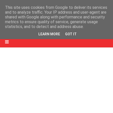
This site uses cookies from Google to deliver its services
and to analyze traffic. Your IP address and user-agent are
shared with Google along with performance and security
metrics to ensure quality of service, generate usage
statistics, and to detect and address abuse.
LEARN MORE
GOT IT