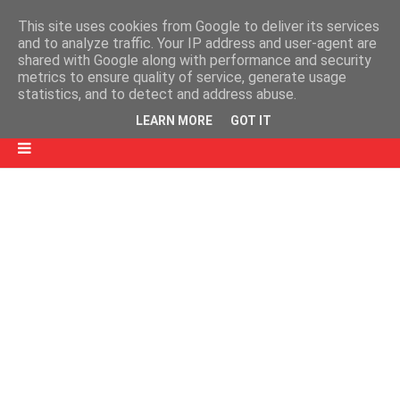
This site uses cookies from Google to deliver its services
and to analyze traffic. Your IP address and user-agent are
shared with Google along with performance and security
metrics to ensure quality of service, generate usage
statistics, and to detect and address abuse.
LEARN MORE
GOT IT