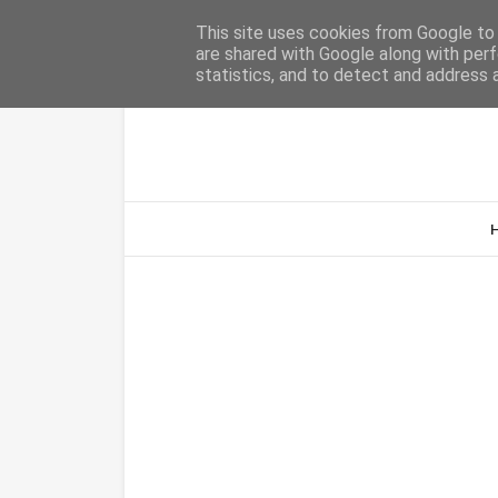
Home
Sobre Nós
Contacto
This site uses cookies from Google to d
are shared with Google along with perf
statistics, and to detect and address 