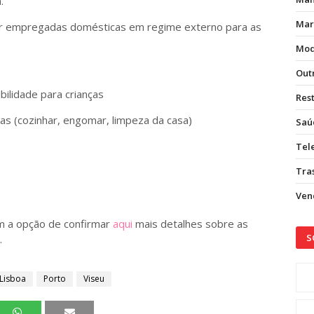
.
Mar
ar empregadas domésticas em regime externo para as
Mod
Out
ibilidade para crianças
Res
as (cozinhar, engomar, limpeza da casa)
Saú
Tel
Tras
Vend
m a opção de confirmar
aqui
mais detalhes sobre as
S
.
Lisboa
Porto
Viseu