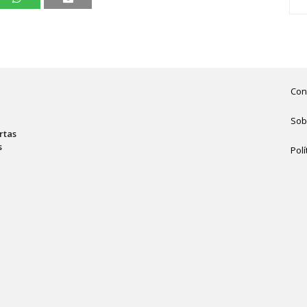
Con
Sob
rtas
s
Polí
,