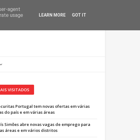
user-agent
erate usage
LEARN MORE
GOT IT
AIS VISITADOS
ecuritas Portugal tem novas ofertas em várias
as do país e em várias áreas
uís Simões abre novas vagas de emprego para
as áreas e em vários distritos