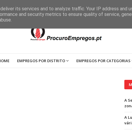
eliver its services and to analyze traffic. Your IP address and 
ormance and security metrics to ensure quality of service, gen
abuse.
HOME
EMPREGOS POR DISTRITO
EMPREGOS POR CATEGORIAS
M
A S
zon
A L
vári