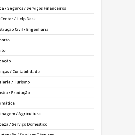
ca / Seguros / Serviços Financeiros
 Center / Help Desk
strução Civil / Engenharia
porto
ito
cação
anças / Contabilidade
elaria / Turismo
ústia / Produção
ormática
dinagem / Agricultura
peza / Serviço Doméstico
utenção / Serviços Técnicos