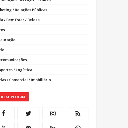
keting / Relações Públicas
a / Bem Estar / Beleza
ros
tauração
de
ecomunicações
portes / Logística
as / Comercial / Imobiliário
OCIAL PLUGIN