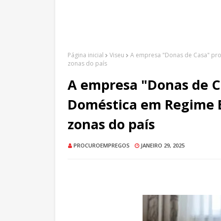
Página inicial
Viseu
A empresa "Donas de Casa" pro
zonas do país
A empresa "Donas de 
Doméstica em Regime E
zonas do país
PROCUROEMPREGOS
JANEIRO 29, 2025