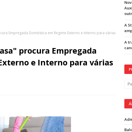
Nov
Aux
out
A S
emp
cura Empregada Doméstica em Regime Externo e Interno para várias
A t
Casa" procura Empregada
can
xterno e Interno para várias
P
Á
Adm
Balc