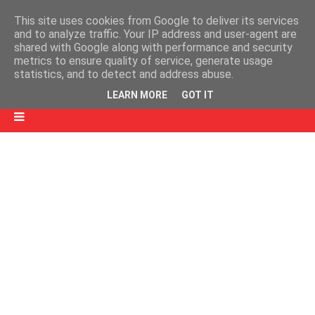
This site uses cookies from Google to deliver its services
and to analyze traffic. Your IP address and user-agent are
shared with Google along with performance and security
metrics to ensure quality of service, generate usage
statistics, and to detect and address abuse.
LEARN MORE
GOT IT