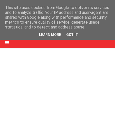
This site uses cookies from Google to deliver its services
and to analyze traffic. Your IP address and user-agent are
shared with Google along with performance and security
metrics to ensure quality of service, generate usage
statistics, and to detect and address abuse.
LEARN MORE
GOT IT