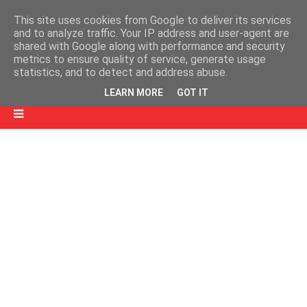
This site uses cookies from Google to deliver its services
and to analyze traffic. Your IP address and user-agent are
shared with Google along with performance and security
metrics to ensure quality of service, generate usage
statistics, and to detect and address abuse.
LEARN MORE
GOT IT