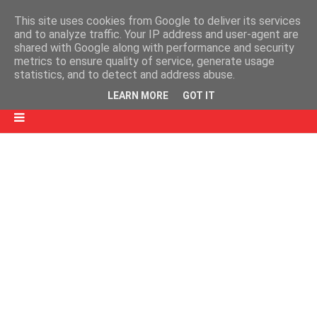
This site uses cookies from Google to deliver its services
and to analyze traffic. Your IP address and user-agent are
shared with Google along with performance and security
metrics to ensure quality of service, generate usage
statistics, and to detect and address abuse.
LEARN MORE
GOT IT