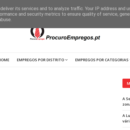
eliver its services and to analyze traffic. Your IP address and 
ormance and security metrics to ensure quality of service, gen
abuse.
HOME
EMPREGOS POR DISTRITO
EMPREGOS POR CATEGORIAS
M
A S
zon
A L
vári