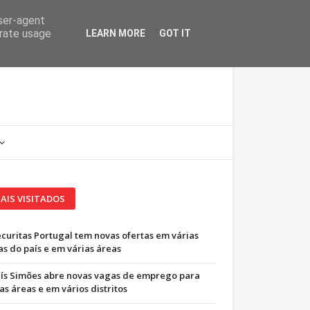
user-agent
erate usage
LEARN MORE
GOT IT
AIS VISITADOS
ecuritas Portugal tem novas ofertas em várias
as do país e em várias áreas
uís Simões abre novas vagas de emprego para
as áreas e em vários distritos