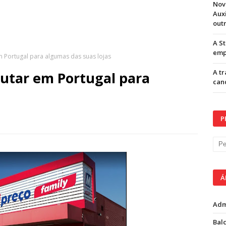
Nov
Aux
out
A S
emp
m Portugal para algumas das suas lojas
A t
rutar em Portugal para
can
P
Á
Adm
Balc