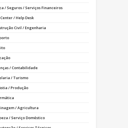
ca / Seguros / Serviços Financeiros
 Center / Help Desk
strução Civil / Engenharia
porto
ito
cação
anças / Contabilidade
elaria / Turismo
ústia / Produção
ormática
dinagem / Agricultura
peza / Serviço Doméstico
utenção / Serviços Técnicos