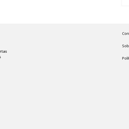
Con
Sob
rtas
s
Polí
,