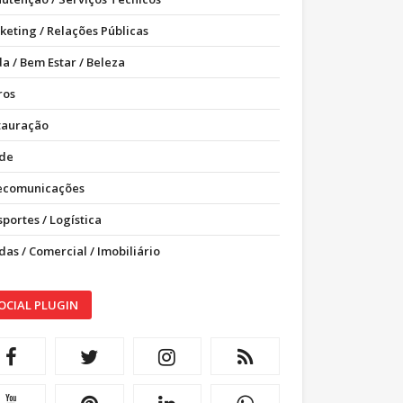
keting / Relações Públicas
a / Bem Estar / Beleza
ros
tauração
de
ecomunicações
portes / Logística
as / Comercial / Imobiliário
OCIAL PLUGIN