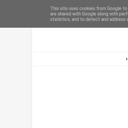
Home
Sobre Nós
Contacto
This site uses cookies from Google to d
are shared with Google along with perf
statistics, and to detect and address 