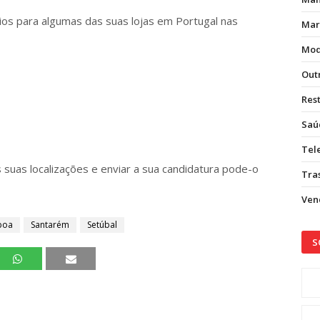
rios para algumas das suas lojas em Portugal nas
Mar
Mod
Out
Res
Saú
Tel
s suas localizações e enviar a sua candidatura pode-o
Tras
Vend
boa
Santarém
Setúbal
S