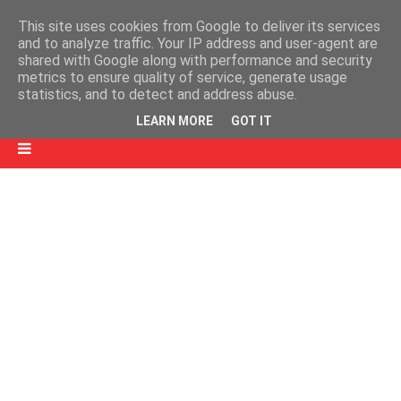
This site uses cookies from Google to deliver its services
and to analyze traffic. Your IP address and user-agent are
shared with Google along with performance and security
metrics to ensure quality of service, generate usage
statistics, and to detect and address abuse.
LEARN MORE
GOT IT