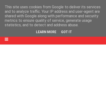
This site uses cookies from Google to deliver its services
and to analyze traffic. Your IP address and user-agent are
shared with Google along with performance and security
metrics to ensure quality of service, generate usage
statistics, and to detect and address abuse.
LEARN MORE
GOT IT