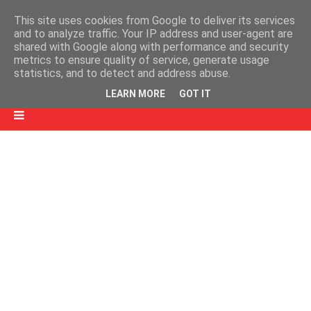
This site uses cookies from Google to deliver its services
and to analyze traffic. Your IP address and user-agent are
shared with Google along with performance and security
metrics to ensure quality of service, generate usage
statistics, and to detect and address abuse.
LEARN MORE
GOT IT