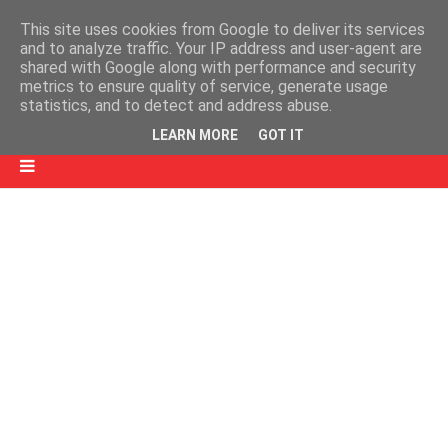
This site uses cookies from Google to deliver its services
and to analyze traffic. Your IP address and user-agent are
shared with Google along with performance and security
metrics to ensure quality of service, generate usage
statistics, and to detect and address abuse.
LEARN MORE
GOT IT