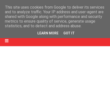
This site uses cookies from Google to deliver its services
and to analyze traffic. Your IP address and user-agent are
shared with Google along with performance and security
metrics to ensure quality of service, generate usage
statistics, and to detect and address abuse.
LEARN MORE
GOT IT