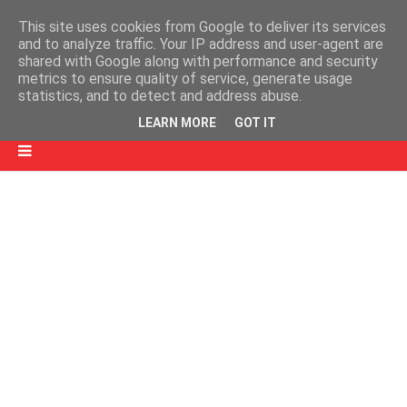
This site uses cookies from Google to deliver its services
and to analyze traffic. Your IP address and user-agent are
shared with Google along with performance and security
metrics to ensure quality of service, generate usage
statistics, and to detect and address abuse.
LEARN MORE
GOT IT