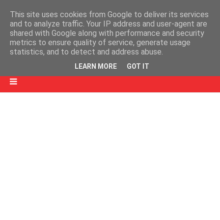
This site uses cookies from Google to deliver its services
and to analyze traffic. Your IP address and user-agent are
shared with Google along with performance and security
metrics to ensure quality of service, generate usage
statistics, and to detect and address abuse.
LEARN MORE
GOT IT