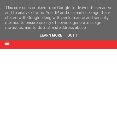
This site uses cookies from Google to deliver its services
and to analyze traffic. Your IP address and user-agent are
shared with Google along with performance and security
metrics to ensure quality of service, generate usage
statistics, and to detect and address abuse.
LEARN MORE
GOT IT