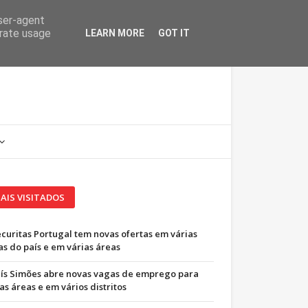
user-agent
erate usage
LEARN MORE
GOT IT
AIS VISITADOS
ecuritas Portugal tem novas ofertas em várias
as do país e em várias áreas
uís Simões abre novas vagas de emprego para
as áreas e em vários distritos