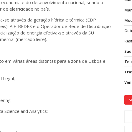
 economia e do desenvolvimento nacional, sendo o
 de eletricidade no país.
Mar
a-se através da geração hídrica e térmica (EDP
Mod
eis). A E-REDES é o Operador de Rede de Distribuição
Out
rcialização de energia efetiva-se através da SU
ercial (mercado livre).
Res
Saú
 em várias áreas distintas para a zona de Lisboa e
Tel
Tras
d Legal;
Vend
ering;
S
a Science and Analytics;