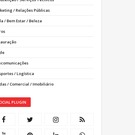
keting / Relações Públicas
a / Bem Estar / Beleza
ros
tauração
de
ecomunicações
portes / Logística
as / Comercial / Imobiliário
OCIAL PLUGIN