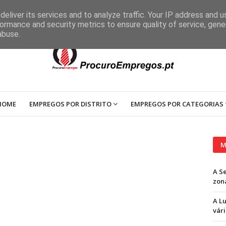
eliver its services and to analyze traffic. Your IP address and 
ormance and security metrics to ensure quality of service, gen
abuse.
HOME
EMPREGOS POR DISTRITO
EMPREGOS POR CATEGORIAS
M
A S
zon
A L
vári