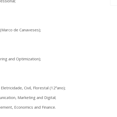
essional;
r (Marco de Canaveses);
ring and Optimization);
etricidade, Civil, Florestal (12ºano);
ication, Marketing and Digital;
gement, Economics and Finance.