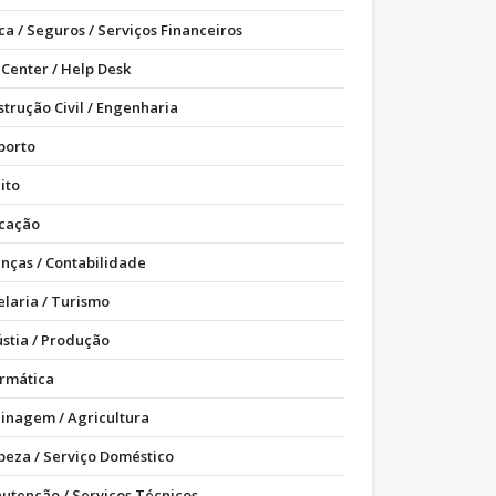
ca / Seguros / Serviços Financeiros
 Center / Help Desk
strução Civil / Engenharia
porto
ito
cação
anças / Contabilidade
elaria / Turismo
ústia / Produção
ormática
dinagem / Agricultura
peza / Serviço Doméstico
utenção / Serviços Técnicos