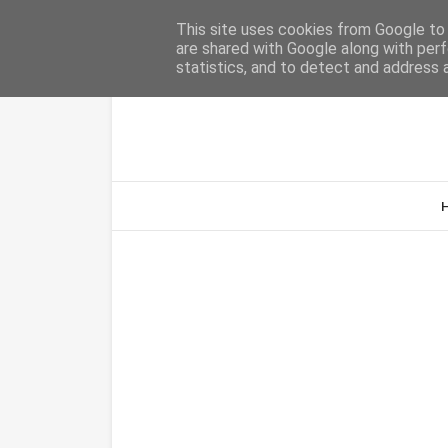
Home
Sobre Nós
Contacto
This site uses cookies from Google to d
are shared with Google along with perf
statistics, and to detect and address 