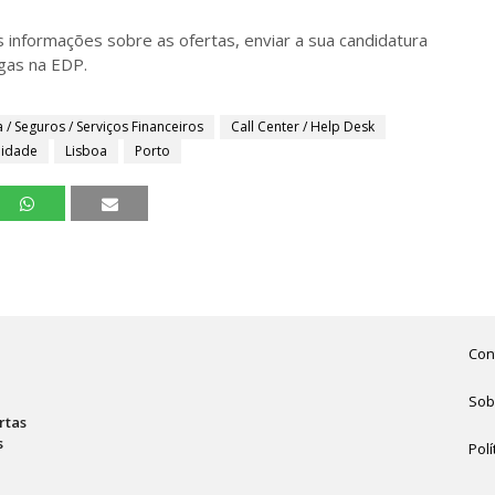
 informações sobre as ofertas, enviar a sua candidatura
agas na EDP.
 / Seguros / Serviços Financeiros
Call Center / Help Desk
lidade
Lisboa
Porto
Con
Sob
rtas
s
Polí