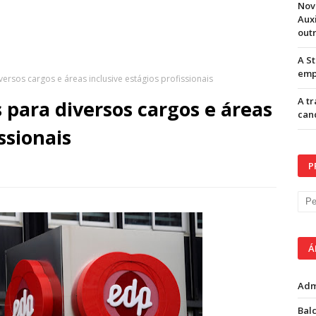
Nov
Aux
out
A S
emp
ersos cargos e áreas inclusive estágios profissionais
A t
 para diversos cargos e áreas
can
ssionais
P
Á
Adm
Balc