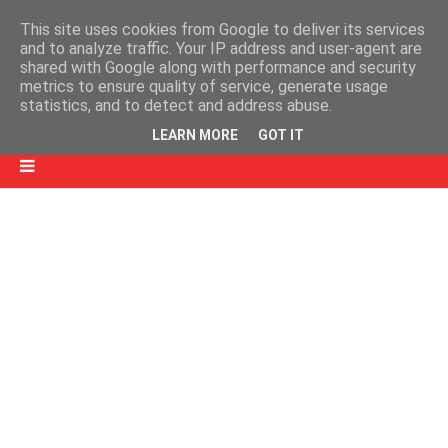
This site uses cookies from Google to deliver its services
and to analyze traffic. Your IP address and user-agent are
shared with Google along with performance and security
metrics to ensure quality of service, generate usage
statistics, and to detect and address abuse.
LEARN MORE
GOT IT