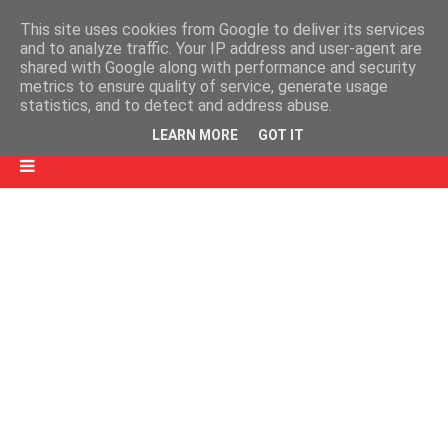
This site uses cookies from Google to deliver its services
and to analyze traffic. Your IP address and user-agent are
shared with Google along with performance and security
metrics to ensure quality of service, generate usage
statistics, and to detect and address abuse.
LEARN MORE
GOT IT