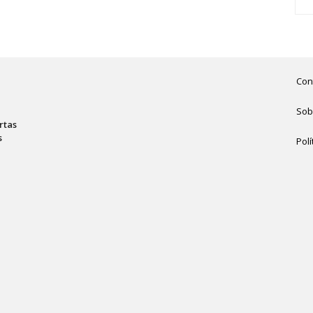
Con
Sob
rtas
s
Polí
,