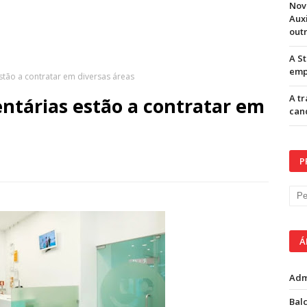
Nov
Aux
out
A S
emp
estão a contratar em diversas áreas
A t
entárias estão a contratar em
can
P
Á
Adm
Balc