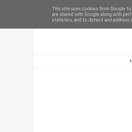
Home
Sobre Nós
Contacto
This site uses cookies from Google to d
are shared with Google along with perf
statistics, and to detect and address 