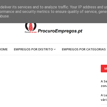
eliver its services and to analyze traffic. Your IP address and 
ormance and security metrics to ensure quality of service, gen
abuse.
HOME
EMPREGOS POR DISTRITO
EMPREGOS POR CATEGORIAS
M
A S
zon
A L
vári