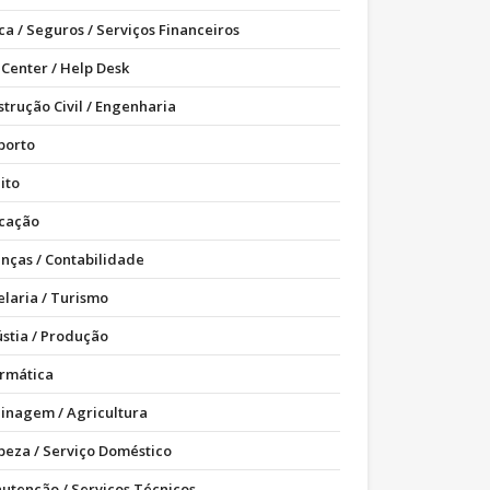
ca / Seguros / Serviços Financeiros
 Center / Help Desk
strução Civil / Engenharia
porto
ito
cação
anças / Contabilidade
elaria / Turismo
ústia / Produção
ormática
dinagem / Agricultura
peza / Serviço Doméstico
utenção / Serviços Técnicos