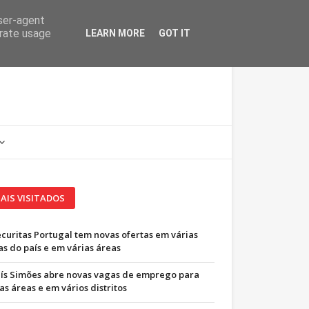
user-agent
erate usage
LEARN MORE
GOT IT
AIS VISITADOS
ecuritas Portugal tem novas ofertas em várias
as do país e em várias áreas
uís Simões abre novas vagas de emprego para
as áreas e em vários distritos