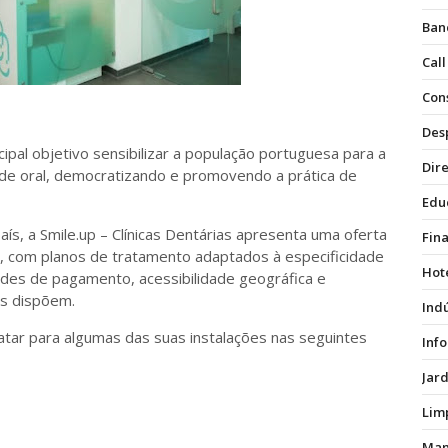
Ban
Call
Con
Des
cipal objetivo sensibilizar a população portuguesa para a
Dire
e oral, democratizando e promovendo a prática de
Edu
aís, a Smile.up – Clínicas Dentárias apresenta uma oferta
Fin
s, com planos de tratamento adaptados à especificidade
Hot
dades de pagamento, acessibilidade geográfica e
cas dispõem.
Ind
ratar para algumas das suas instalações nas seguintes
Inf
Jar
Lim
Man