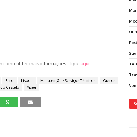
Mar
Mod
Out
Res
Saú
em como obter mais informações clique
aqui
.
Tel
Tras
Faro
Lisboa
Manutenção / Serviços Técnicos
Outros
Vend
 do Castelo
Viseu
S