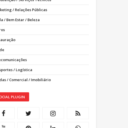
keting / Relações Públicas
a / Bem Estar / Beleza
ros
tauração
de
ecomunicações
portes / Logística
as / Comercial / Imobiliário
OCIAL PLUGIN