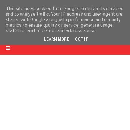
This site uses cookies from Google to deliver its services
and to analyze traffic. Your IP address and user-agent are
shared with Google along with performance and security
metrics to ensure quality of service, generate usage
statistics, and to detect and address abuse.
LEARN MORE
GOT IT