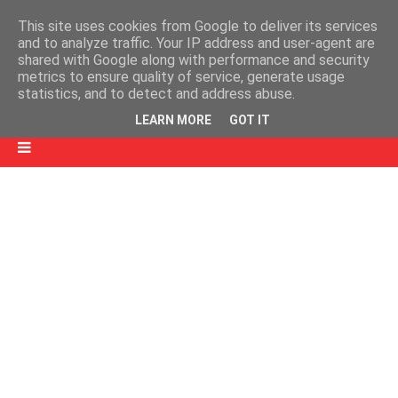
This site uses cookies from Google to deliver its services
and to analyze traffic. Your IP address and user-agent are
shared with Google along with performance and security
metrics to ensure quality of service, generate usage
statistics, and to detect and address abuse.
LEARN MORE
GOT IT