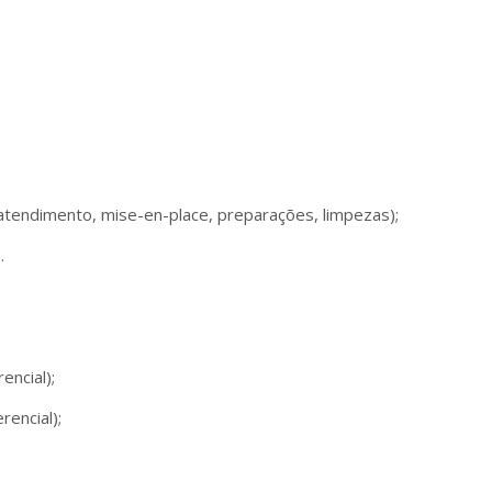
(atendimento, mise-en-place, preparações, limpezas);
.
encial);
rencial);