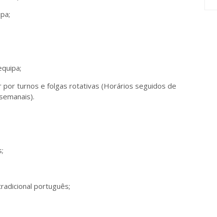
pa;
equipa;
ar por turnos e folgas rotativas (Horários seguidos de
 semanais).
;
radicional português;