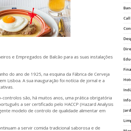
Ban
Call
Con
Des
Dire
nheiros e Empregados de Balcão para as suas instalações
Edu
Fin
junho do ano de 1925, na esquina da Fábrica de Cerveja
Hot
 Lisboa. A sua inauguração foi notícia de jornal e a
tativas.
Ind
o-controlos são, há muitos anos, uma prática obrigatória
Inf
ortuguês a ser certificado pelo HACCP (Hazard Analysis
exigente modelo de controlo de qualidade alimentar em
Jar
Lim
ntinuam a servir comida tradicional saborosa e de
Man