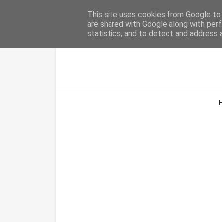
Home
Sobre Nós
Contacto
This site uses cookies from Google to d
are shared with Google along with perf
statistics, and to detect and address 