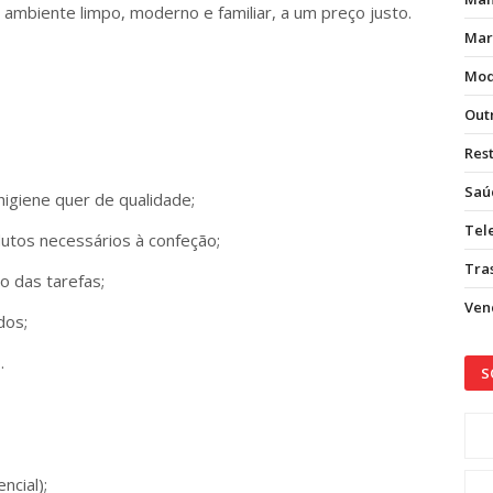
 ambiente limpo, moderno e familiar, a um preço justo.
Mar
Mod
Out
Res
Saú
higiene quer de qualidade;
Tel
utos necessários à confeção;
Tras
o das tarefas;
Vend
dos;
.
S
ncial);