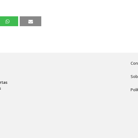
Con
Sob
rtas
s
Polí