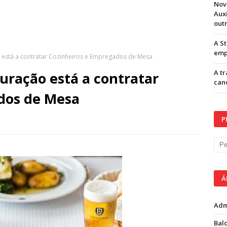
Nov
Aux
out
A S
emp
 está a contratar Cozinheiros e Empregados de Mesa
A t
uração está a contratar
can
dos de Mesa
P
Á
Adm
Balc