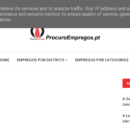
eliver its services and to analyze traffic. Your IP address and 
ormance and security metrics to ensure quality of service, gen
abuse.
HOME
EMPREGOS POR DISTRITO
EMPREGOS POR CATEGORIAS
M
A S
zon
A L
vári