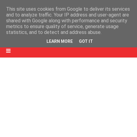
This site uses cookies from Google to deliver its services
and to analyze traffic. Your IP address and user-agent are
shared with Google along with performance and security
metrics to ensure quality of service, generate usage
statistics, and to detect and address abuse.
LEARN MORE
GOT IT