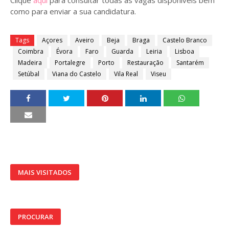
Clique
aqui
para consultar todas as vagas disponíveis bem
como para enviar a sua candidatura.
Tags
Açores
Aveiro
Beja
Braga
Castelo Branco
Coimbra
Évora
Faro
Guarda
Leiria
Lisboa
Madeira
Portalegre
Porto
Restauração
Santarém
Setúbal
Viana do Castelo
Vila Real
Viseu
MAIS VISITADOS
PROCURAR