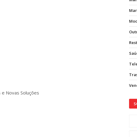
Mar
Mod
Out
Res
Saú
Tel
Tras
Vend
s e Novas Soluções
S