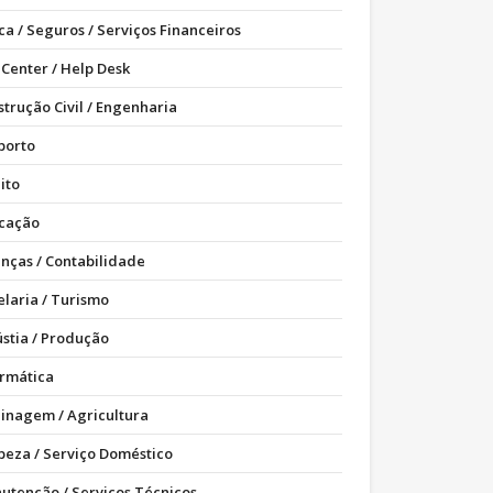
ca / Seguros / Serviços Financeiros
 Center / Help Desk
strução Civil / Engenharia
porto
ito
cação
anças / Contabilidade
elaria / Turismo
ústia / Produção
ormática
dinagem / Agricultura
peza / Serviço Doméstico
utenção / Serviços Técnicos