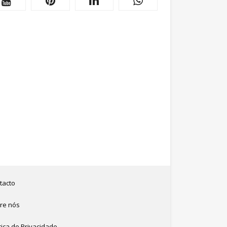
tacto
re nós
tica de Privacidade