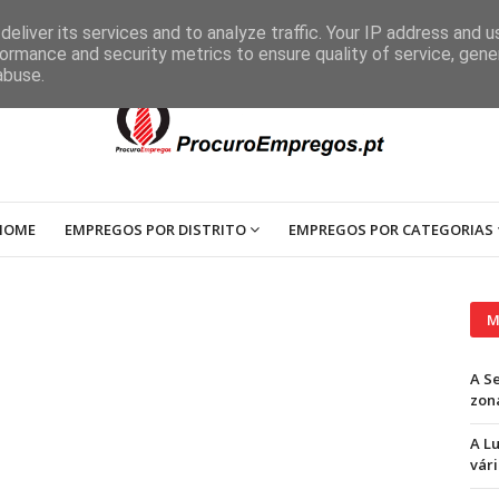
eliver its services and to analyze traffic. Your IP address and 
ormance and security metrics to ensure quality of service, gen
abuse.
HOME
EMPREGOS POR DISTRITO
EMPREGOS POR CATEGORIAS
M
A S
zon
A L
vári