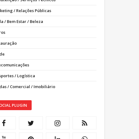
keting / Relações Públicas
a / Bem Estar / Beleza
ros
tauração
de
ecomunicações
portes / Logística
as / Comercial / Imobiliário
OCIAL PLUGIN