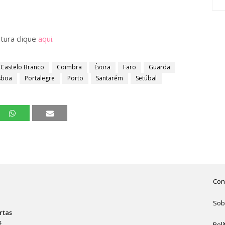
tura clique
aqui
.
Castelo Branco
Coimbra
Évora
Faro
Guarda
sboa
Portalegre
Porto
Santarém
Setúbal
Con
Sob
rtas
s
Polí