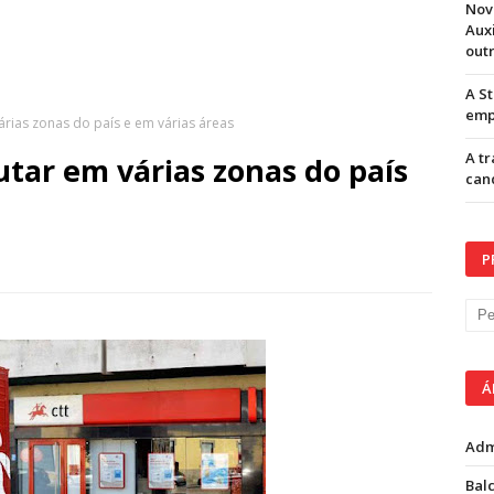
Nov
Aux
out
A S
emp
árias zonas do país e em várias áreas
A t
utar em várias zonas do país
can
P
Á
Adm
Balc