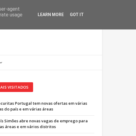
user-agent
erate usage
LEARN MORE
GOT IT
AIS VISITADOS
ecuritas Portugal tem novas ofertas em várias
as do país e em várias áreas
uís Simões abre novas vagas de emprego para
as áreas e em vários distritos