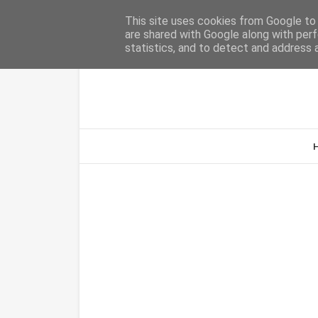
Home
Sobre Nós
Contacto
This site uses cookies from Google to d
are shared with Google along with perf
statistics, and to detect and address 