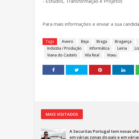
- Estudos, Transformação e Projetos
Para mais informações e enviar a sua candida
Tags
Aveiro
Beja
Braga
Bragança
Indústia / Produção
Informática
Leiria
Li
Viana do Castelo
Vila Real
Viseu
MAIS VISITADOS
A Securitas Portugal tem novas ofe
em várias zonas do país e em vária