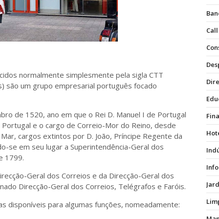
Ban
Call
Con
Des
ecidos normalmente simplesmente pela sigla CTT
Dire
es) são um grupo empresarial português focado
Edu
ro de 1520, ano em que o Rei D. Manuel I de Portugal
Fin
de Portugal e o cargo de Correio-Mor do Reino, desde
Hot
ar, cargos extintos por D. João, Príncipe Regente da
ndo-se em seu lugar a Superintendência-Geral dos
Ind
de 1799.
Inf
recção-Geral dos Correios e da Direcção-Geral dos
Jar
ado Direcção-Geral dos Correios, Telégrafos e Faróis.
Lim
 disponíveis para algumas funções, nomeadamente:
Man