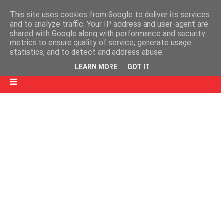
This site uses cookies from Google to deliver its services
and to analyze traffic. Your IP address and user-agent are
shared with Google along with performance and security
metrics to ensure quality of service, generate usage
statistics, and to detect and address abuse.
LEARN MORE
GOT IT