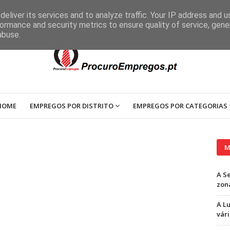
eliver its services and to analyze traffic. Your IP address and 
ormance and security metrics to ensure quality of service, gen
abuse.
HOME
EMPREGOS POR DISTRITO
EMPREGOS POR CATEGORIAS
M
A S
zon
A L
vári