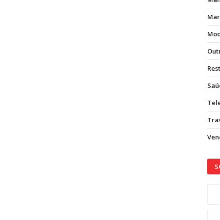
Mar
Mod
Out
Res
Saú
Tel
Tras
Vend
S