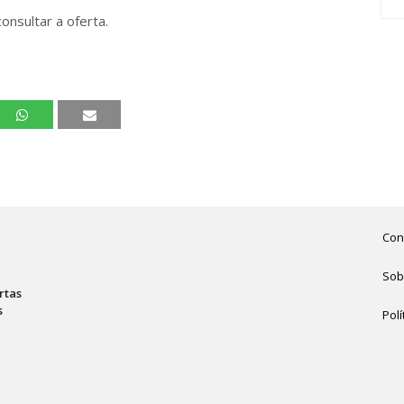
onsultar a oferta.
Con
Sob
rtas
s
Polí