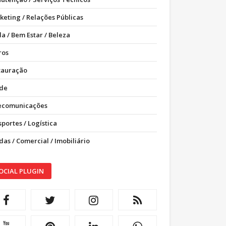
keting / Relações Públicas
a / Bem Estar / Beleza
ros
tauração
de
ecomunicações
portes / Logística
as / Comercial / Imobiliário
OCIAL PLUGIN