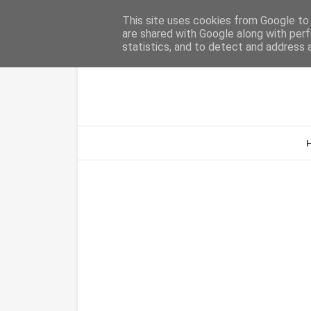
Home
Sobre Nós
Contacto
This site uses cookies from Google to d
are shared with Google along with perf
statistics, and to detect and address 