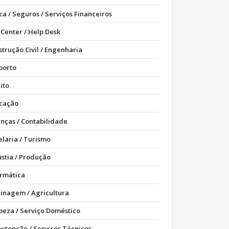
ca / Seguros / Serviços Financeiros
 Center / Help Desk
strução Civil / Engenharia
porto
ito
cação
anças / Contabilidade
elaria / Turismo
ústia / Produção
ormática
dinagem / Agricultura
peza / Serviço Doméstico
utenção / Serviços Técnicos