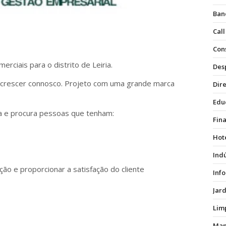
Ban
Call
Con
ciais para o distrito de Leiria.
Des
crescer connosco. Projeto com uma grande marca
Dire
Edu
va e procura pessoas que tenham:
Fin
Hot
Ind
ão e proporcionar a satisfação do cliente
Inf
Jar
Lim
Man