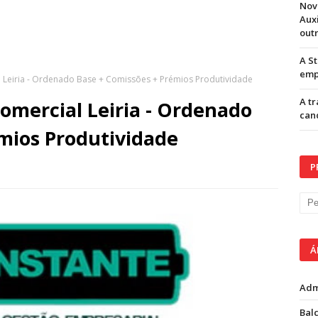
Nov
Aux
out
A S
emp
 Leiria - Ordenado Base + Comissões + Prémios Produtividade
A t
omercial Leiria - Ordenado
can
mios Produtividade
P
Á
Adm
Balc