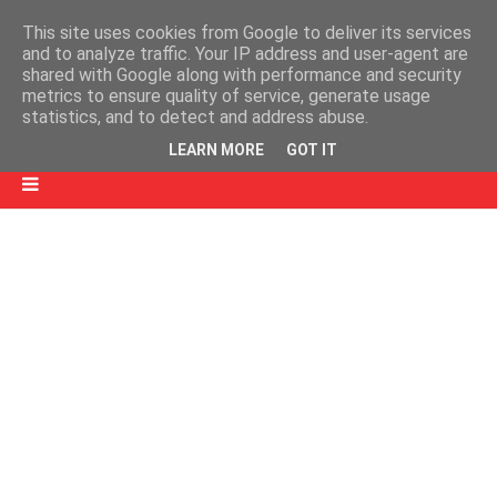
This site uses cookies from Google to deliver its services
and to analyze traffic. Your IP address and user-agent are
shared with Google along with performance and security
metrics to ensure quality of service, generate usage
statistics, and to detect and address abuse.
LEARN MORE
GOT IT