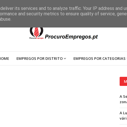
eliver its services and to analyze traffic. Your IP address and 
ormance and security metrics to ensure quality of service, gen
abuse.
HOME
EMPREGOS POR DISTRITO
EMPREGOS POR CATEGORIAS
M
A S
zon
A L
vári