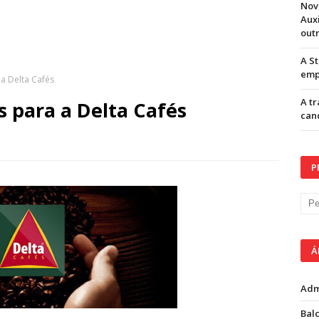
Nov
Aux
out
A S
emp
a Delta Cafés
A t
s para a Delta Cafés
can
P
Á
Adm
Balc