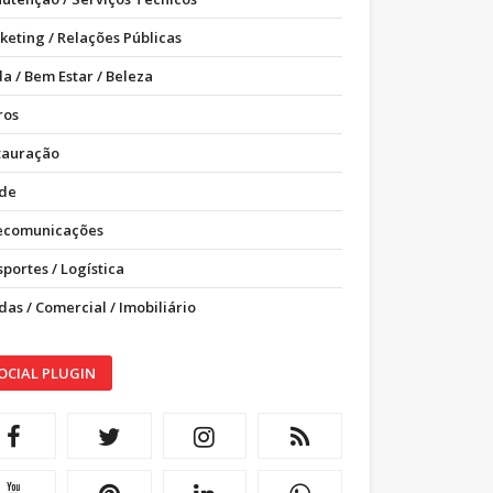
keting / Relações Públicas
a / Bem Estar / Beleza
ros
tauração
de
ecomunicações
portes / Logística
as / Comercial / Imobiliário
OCIAL PLUGIN