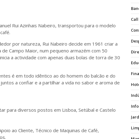
Ban
Call
anuel Rui Azinhais Nabeiro, transportou para o modelo
Con
café.
Des
dor por natureza, Rui Nabeiro decide em 1961 criar a
jana de Campo Maior, num pequeno armazém com 50
Dire
icia a actividade com apenas duas bolas de torra de 30
Edu
Fin
ientes é em todo idêntico ao do homem do balcão e do
untos a confiar e a partilhar a vida no sabor e aroma de
Hot
Ind
Inf
r para diversos postos em Lisboa, Setúbal e Castelo
Jar
Lim
Apoio ao Cliente, Técnico de Maquinas de Café,
os.
Man