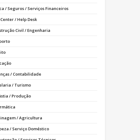
ca / Seguros / Serviços Financeiros
 Center / Help Desk
strução Civil / Engenharia
porto
ito
cação
anças / Contabilidade
elaria / Turismo
ústia / Produção
ormática
dinagem / Agricultura
peza / Serviço Doméstico
utenção / Serviços Técnicos