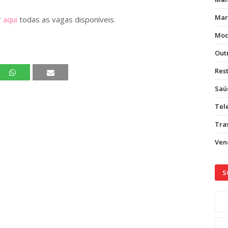
Mar
r
aqui
todas as vagas disponíveis.
Mod
Out
Res
Saú
Tel
Tras
Vend
S