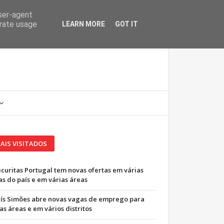
user-agent
erate usage
LEARN MORE
GOT IT
AIS VISITADOS
ecuritas Portugal tem novas ofertas em várias
as do país e em várias áreas
uís Simões abre novas vagas de emprego para
as áreas e em vários distritos