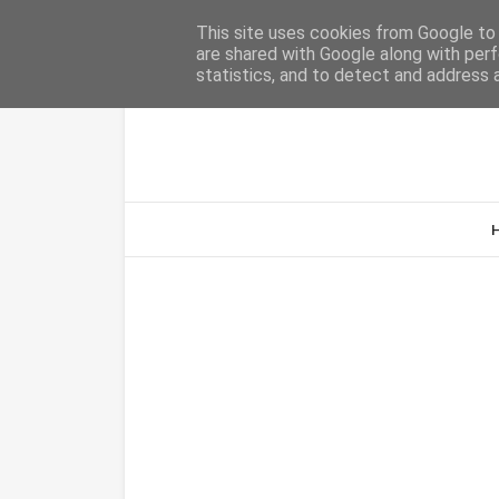
Home
Sobre Nós
Contacto
This site uses cookies from Google to d
are shared with Google along with perf
statistics, and to detect and address 