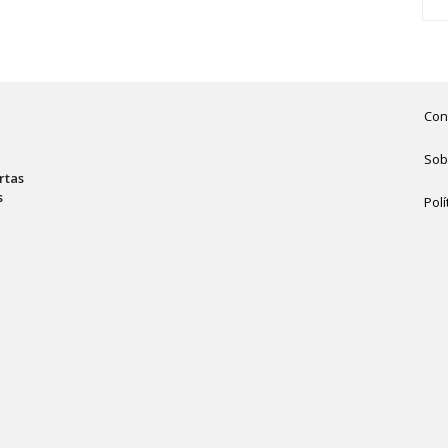
Con
Sob
rtas
s
Polí
,