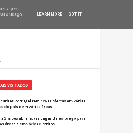
user-agent
erate usage
LEARN MORE
GOT IT
AIS VISITADOS
ecuritas Portugal tem novas ofertas em várias
as do país e em várias áreas
uís Simões abre novas vagas de emprego para
as áreas e em vários distritos