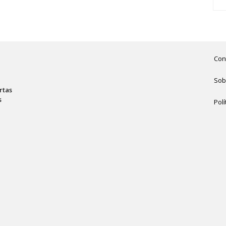
Con
Sob
rtas
s
Polí
,