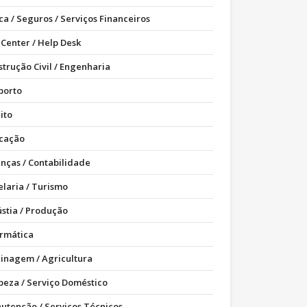
ca / Seguros / Serviços Financeiros
 Center / Help Desk
strução Civil / Engenharia
porto
ito
cação
anças / Contabilidade
elaria / Turismo
ústia / Produção
ormática
dinagem / Agricultura
peza / Serviço Doméstico
utenção / Serviços Técnicos