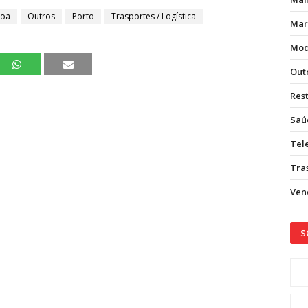
boa
Outros
Porto
Trasportes / Logística
Mar
Mod
Out
Res
Saú
Tel
Tras
Vend
S