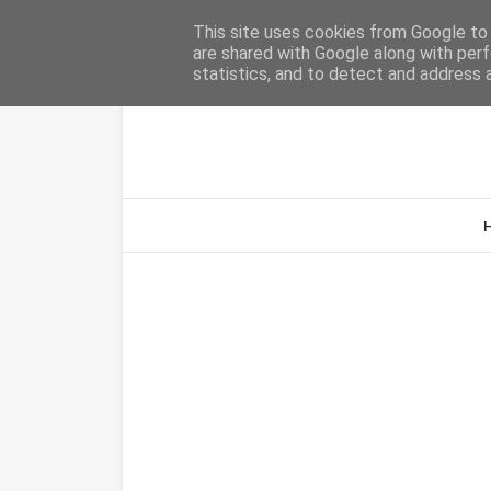
Home
Sobre Nós
Contacto
This site uses cookies from Google to d
are shared with Google along with perf
statistics, and to detect and address 