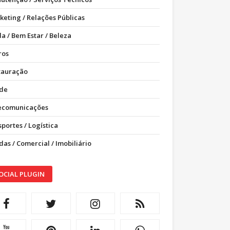
keting / Relações Públicas
a / Bem Estar / Beleza
ros
tauração
de
ecomunicações
portes / Logística
as / Comercial / Imobiliário
OCIAL PLUGIN