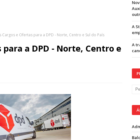
Nov
Aux
out
A S
emp
s Cargos e Ofertas para a DPD - Norte, Centro e Sul do País
A t
 para a DPD - Norte, Centro e
can
P
Á
Adm
Balc