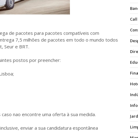
Ban
Call
Con
rega de pacotes para pacotes compatíveis com
e entrega 7,5 milhões de pacotes em todo o mundo todos
Des
t, Seur e BRT.
Dire
ntes postos por preencher:
Edu
Fin
Lisboa;
Hot
Ind
Inf
s caso nao encontre uma oferta à sua medida.
Jar
Lim
 inclusive, enviar a sua candidatura espontânea
Man