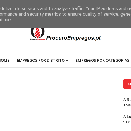
eliver its services and to analyze traffic. Your IP address and 
ormance and security metrics to ensure quality of service, gen
abuse.
HOME
EMPREGOS POR DISTRITO
EMPREGOS POR CATEGORIAS
M
A S
zon
A L
vári