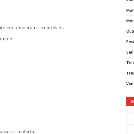
e
Mar
Mod
nte em temperatura controlada
Out
oturno
Res
Saú
Tel
Tras
Vend
S
onsultar a oferta.