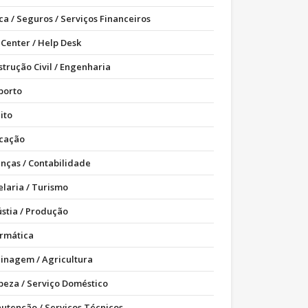
ca / Seguros / Serviços Financeiros
 Center / Help Desk
strução Civil / Engenharia
porto
ito
cação
anças / Contabilidade
elaria / Turismo
ústia / Produção
ormática
dinagem / Agricultura
peza / Serviço Doméstico
utenção / Serviços Técnicos