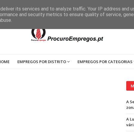
eliver its services and to analyze traffic. Your IP address and 
ormance and security metrics to ensure quality of service, gen
abuse.
HOME
EMPREGOS POR DISTRITO
EMPREGOS POR CATEGORIAS
M
A S
zon
A L
vári