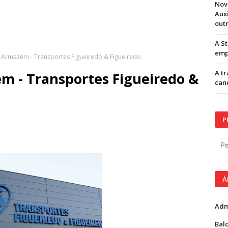
Nov
Aux
out
A S
emp
 Armazém - Transportes Figueiredo & Figueiredo
A t
m - Transportes Figueiredo &
can
P
Á
Adm
Balc