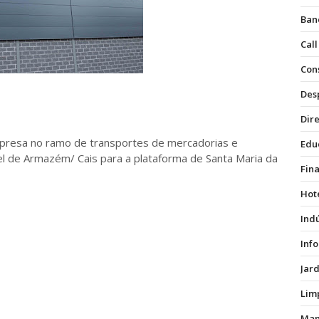
Ban
Call
Con
Des
Dire
mpresa no ramo de transportes de mercadorias e
Edu
vel de Armazém/ Cais para a plataforma de Santa Maria da
Fin
Hot
Ind
Inf
Jar
Lim
Man