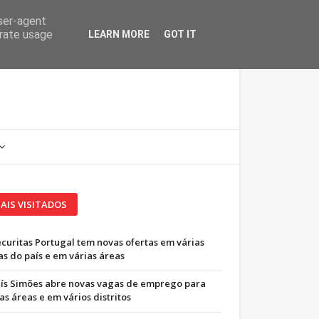
user-agent
erate usage
LEARN MORE
GOT IT
AIS VISITADOS
ecuritas Portugal tem novas ofertas em várias
as do país e em várias áreas
uís Simões abre novas vagas de emprego para
as áreas e em vários distritos