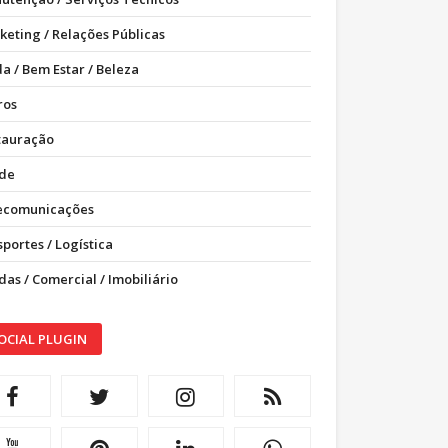
keting / Relações Públicas
a / Bem Estar / Beleza
ros
tauração
de
ecomunicações
portes / Logística
as / Comercial / Imobiliário
OCIAL PLUGIN