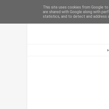
Home
Sobre Nós
Contacto
This site uses cookies from Google to d
are shared with Google along with perf
statistics, and to detect and address 