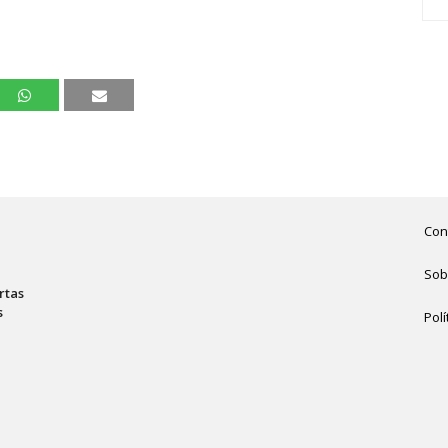
Con
Sob
rtas
s
Polí