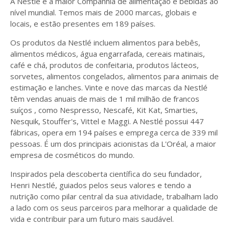
A Nestlé é a maior Companhia de alimentação e bebidas ao
nível mundial. Temos mais de 2000 marcas, globais e
locais, e estão presentes em 189 países.
Os produtos da Nestlé incluem alimentos para bebês,
alimentos médicos, água engarrafada, cereais matinais,
café e chá, produtos de confeitaria, produtos lácteos,
sorvetes, alimentos congelados, alimentos para animais de
estimação e lanches. Vinte e nove das marcas da Nestlé
têm vendas anuais de mais de 1 mil milhão de francos
suíços , como Nespresso, Nescafé, Kit Kat, Smarties,
Nesquik, Stouffer's, Vittel e Maggi. A Nestlé possui 447
fábricas, opera em 194 países e emprega cerca de 339 mil
pessoas. É um dos principais acionistas da L'Oréal, a maior
empresa de cosméticos do mundo.
Inspirados pela descoberta científica do seu fundador,
Henri Nestlé, guiados pelos seus valores e tendo a
nutrição como pilar central da sua atividade, trabalham lado
a lado com os seus parceiros para melhorar a qualidade de
vida e contribuir para um futuro mais saudável.