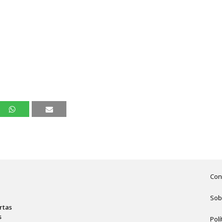
Con
Sob
rtas
s
Polí