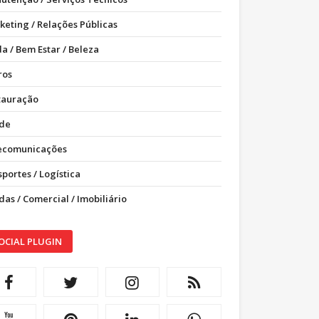
keting / Relações Públicas
a / Bem Estar / Beleza
ros
tauração
de
ecomunicações
portes / Logística
as / Comercial / Imobiliário
OCIAL PLUGIN