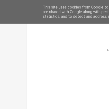
Home
Sobre Nós
Contacto
This site uses cookies from Google to d
are shared with Google along with perf
statistics, and to detect and address 