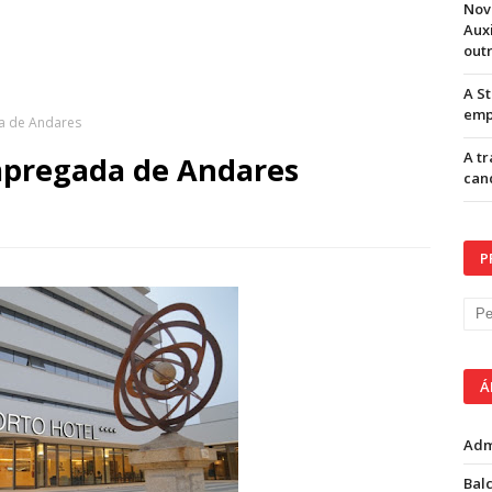
Nov
Aux
out
A S
emp
a de Andares
A t
mpregada de Andares
can
P
Á
Adm
Balc