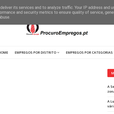
eliver its services and to analyze traffic. Your IP address and 
ormance and security metrics to ensure quality of service, gen
abuse.
HOME
EMPREGOS POR DISTRITO
EMPREGOS POR CATEGORIAS
M
A S
zon
A L
vári