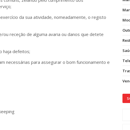
nas comuns, zelando pelo cumprimento dos
rviço;
Mar
exercício da sua atividade, nomeadamente, o registo
Mod
Out
 e/ou receção de alguma avaria ou danos que detete
Res
Saú
 haja defeitos;
Tel
jam necessárias para assegurar o bom funcionamento e
Tras
Vend
S
keeping