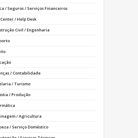
ca / Seguros / Serviços Financeiros
 Center / Help Desk
strução Civil / Engenharia
porto
ito
cação
anças / Contabilidade
elaria / Turismo
ústia / Produção
ormática
dinagem / Agricultura
peza / Serviço Doméstico
utenção / Serviços Técnicos