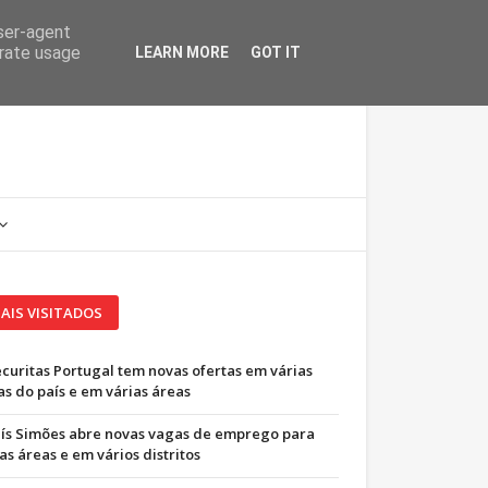
user-agent
erate usage
LEARN MORE
GOT IT
AIS VISITADOS
ecuritas Portugal tem novas ofertas em várias
as do país e em várias áreas
uís Simões abre novas vagas de emprego para
as áreas e em vários distritos